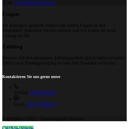
Geschäftsbedingungen
Fragen
Sie benötigen spezielle Artikel oder haben Fragen zu den
Produkten? Schreiben Sie uns einfach und wir finden die beste
Lösung für Sie.
Zahlung
Bequem mit den gängigsten Zahlungsmitteln gleich online bezahlen.
Direkt nach Zahlungseingang werden Ihre Produkte versendet.
Kontaktieren Sie uns gerne unter
Telefon:
06509202896
Email:
info@coffino.at
Copyright © 2026 - Handelsagentur Brunner
Call Now Button