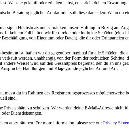
diese Website gekauft oder erhalten habst, entspricht deinen Erwartunge
izinische Beratung jeglicher Art dar oder soll diese darstellen. Wenn du
zulässigen Höchstmaß und schränken unsere Haftung in Bezug auf Angel
s. In keinem Fall haften wir für direkte oder indirekte Schäden (eins
eschädigung von Eigentum oder Daten), die dir oder Drittparteien ent
s bestimmt ist, haften wir dir gegenüber maximal für alle Schäden, die 
 verkauft werden, unabhängig von der Form der rechtlichen Schritte, di
uf andere Weise) wird auf den Gesamtpreis begrenzt, den du an uns gez
ne Ansprüche, Handlungen und Klagegründe jeglicher Art und Art.
n, musst du im Rahmen des Registrierungsprozesses möglicherweise be
ell sind.
ine Privatsphäre zu schützen. Wir werden deine E-Mail-Adresse nicht 
e oder Dienstleistungen.
enken auszuräumen. For more information, please see our
Privacy State