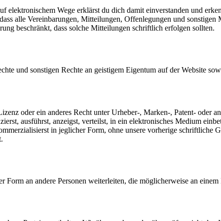
 elektronischem Wege erklärst du dich damit einverstanden und erkenns
ss alle Vereinbarungen, Mitteilungen, Offenlegungen und sonstigen Mit
ung beschränkt, dass solche Mitteilungen schriftlich erfolgen sollten.
rechte und sonstigen Rechte an geistigem Eigentum auf der Website sow
e Lizenz oder ein anderes Recht unter Urheber-, Marken-, Patent- oder 
rst, ausführst, anzeigst, verteilst, in ein elektronisches Medium einbet
r kommerzialisierst in jeglicher Form, ohne unsere vorherige schriftlic
.
r Form an andere Personen weiterleiten, die möglicherweise an einem B