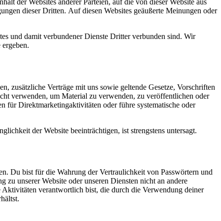
alt der Websites anderer Parteien, auf die von dieser Website aus
gungen dieser Dritten. Auf diesen Websites geäußerte Meinungen oder
sites und damit verbundener Dienste Dritter verbunden sind. Wir
e ergeben.
n, zusätzliche Verträge mit uns sowie geltende Gesetze, Vorschriften
nicht verwenden, um Material zu verwenden, zu veröffentlichen oder
en für Direktmarketingaktivitäten oder führe systematische oder
ichkeit der Website beeinträchtigen, ist strengstens untersagt.
en. Du bist für die Wahrung der Vertraulichkeit von Passwörtern und
ng zu unserer Website oder unseren Diensten nicht an andere
 Aktivitäten verantwortlich bist, die durch die Verwendung deiner
ältst.