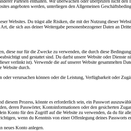
erer Parteien enthalten. Wir überwachen oder überprüfen nicht den Inh
bsites angeboten werden, unterliegen den Allgemeinen Geschäftsbedin
ieser Websites. Du trägst alle Risiken, die mit der Nutzung dieser Web
Art, die sich aus deiner Weitergabe personenbezogener Daten an Dritt
en, diese nur für die Zwecke zu verwenden, die durch diese Bedingunge
absichtigt und gestattet sind. Du darfst unsere Website oder Dienste 
dieser verlinkt ist). Verwende die auf unserer Website gesammelten Dat
re Website durch.
 oder verursachen können oder die Leistung, Verfügbarkeit oder Zugängl
nd diesem Prozess, könnte es erforderlich sein, ein Passwort auszuwähl
nden, deren Passwörter, Kontoinformationen oder den gesicherten Zuga
in Konto für den Zugriff auf die Website zu verwenden, da du für alle
ichtigen, wenn du Kenntnis von einer Offenlegung deines Passworts erh
in neues Konto anlegen.