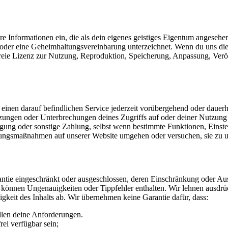
e Informationen ein, die als dein eigenes geistiges Eigentum angesehe
oder eine Geheimhaltungsvereinbarung unterzeichnet. Wenn du uns dies 
nfreie Lizenz zur Nutzung, Reproduktion, Speicherung, Anpassung, Verö
nen darauf befindlichen Service jederzeit vorübergehend oder dauerhaf
zungen oder Unterbrechungen deines Zugriffs auf oder deiner Nutzung d
gung oder sonstige Zahlung, selbst wenn bestimmte Funktionen, Einstell
änkungsmaßnahmen auf unserer Website umgehen oder versuchen, sie zu
rantie eingeschränkt oder ausgeschlossen, deren Einschränkung oder Aus
d können Ungenauigkeiten oder Tippfehler enthalten. Wir lehnen ausdrü
digkeit des Inhalts ab. Wir übernehmen keine Garantie dafür, dass:
llen deine Anforderungen.
rei verfügbar sein;